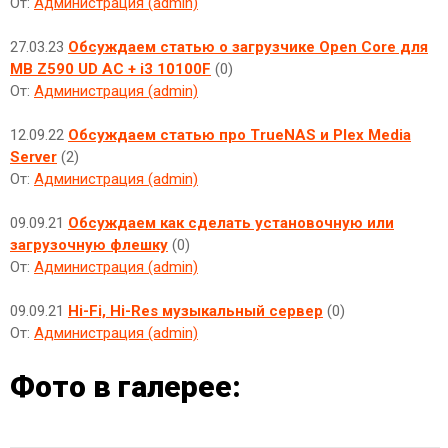
От:
Администрация (admin)
27.03.23
Обсуждаем статью о загрузчике Open Core для
MB Z590 UD AC + i3 10100F
(0)
От:
Администрация (admin)
12.09.22
Обсуждаем статью про TrueNAS и Plex Media
Server
(2)
От:
Администрация (admin)
09.09.21
Обсуждаем как сделать установочную или
загрузочную флешку
(0)
От:
Администрация (admin)
09.09.21
Hi-Fi, Hi-Res музыкальный сервер
(0)
От:
Администрация (admin)
Фото в галерее: