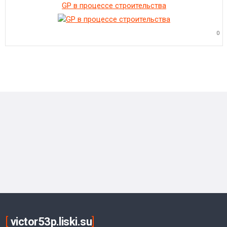
GP в процессе строительства
0
[
victor53p.liski.su
]