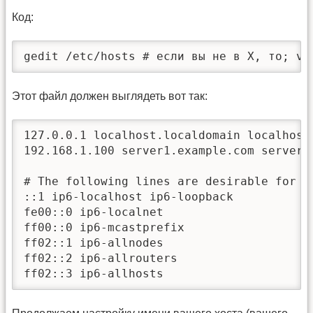
Код:
gedit /etc/hosts # если вы не в Х, то; vi
Этот файл должен выглядеть вот так:
127.0.0.1 localhost.localdomain localhost 
192.168.1.100 server1.example.com server1

# The following lines are desirable for IP
::1 ip6-localhost ip6-loopback

fe00::0 ip6-localnet

ff00::0 ip6-mcastprefix

ff02::1 ip6-allnodes

ff02::2 ip6-allrouters

ff02::3 ip6-allhosts