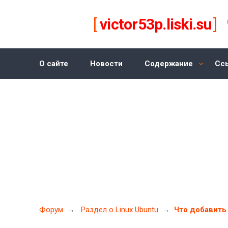
[
victor53p.liski.su
]
О сайте
Новости
Содержание
Сс
Контакты
Форум
→
Раздел о Linux Ubuntu
→
Что добавить 